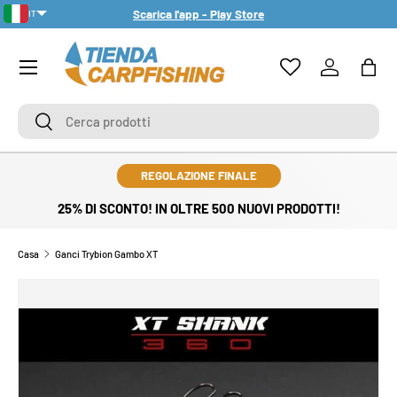
Scarica l'app - Play Store
IT
PASSA AI CONTENUTI
PT-PT
Menu
Accedi
Bors
Cerca
Cerca
REGOLAZIONE FINALE
25% DI SCONTO! IN OLTRE 500 NUOVI PRODOTTI!
Casa
Ganci Trybion Gambo XT
PASSA ALLE INFORMAZIONI SUL PRODOTTO