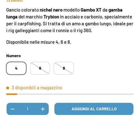
Gancio colorato
nichel nero
modello
Gambo XT
da
gamba
lunga
del marchio
Trybion
in acciaio e carbonio, specialmente
per il carpfishing. Si tratta di un amo a gambo lungo, ideale per
i rig galleggianti come il ronnie o il rig 360.
Disponibile nelle misure 4, 6 e 8.
Numero
4
6
8
3 disponibili a magazzino
Q.tà
AGGIUNGI AL CARRELLO
DIMINUIRE LA QUANTITÀ
AUMENTA LA QUANTITÀ