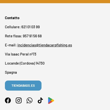
Contatto
Cellulare: 621 01 03 99
Rete fissa: 957 91 56 68
E-mail:
incidencias@tiendacarpfishing.es
Via Isaac Peral nº73
Locande (Cordova) 14730
Spagna
TIENDABASS.ES
Facebook
Instagram
WhatsApp
TikTok