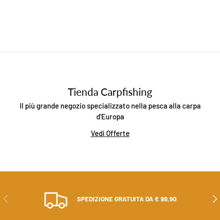
Tienda Carpfishing
Il più grande negozio specializzato nella pesca alla carpa
d'Europa
Vedi Offerte
PRECEDENTE
AVA
SPEDIZIONE GRATUITA DA € 99,90