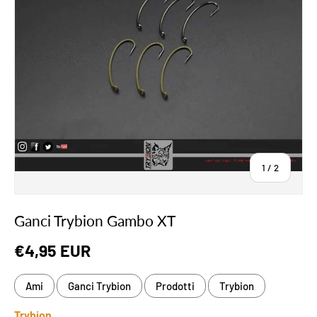
di
1
/
2
Ganci Trybion Gambo XT
Prezzo normale
€4,95 EUR
Ami
Ganci Trybion
Prodotti
Trybion
Trybion