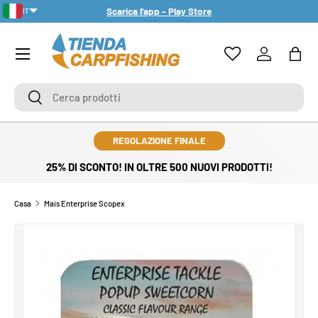
Scarica l'app - Play Store
IT
PASSA AI CONTENUTI
PT-PT
Menu
Accedi
Bors
Cerca
Cerca
REGOLAZIONE FINALE
25% DI SCONTO! IN OLTRE 500 NUOVI PRODOTTI!
Casa
Mais Enterprise Scopex
PASSA ALLE INFORMAZIONI SUL PRODOTTO