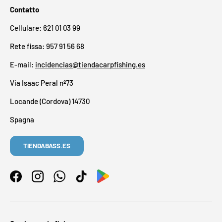
Contatto
Cellulare: 621 01 03 99
Rete fissa: 957 91 56 68
E-mail:
incidencias@tiendacarpfishing.es
Via Isaac Peral nº73
Locande (Cordova) 14730
Spagna
TIENDABASS.ES
Facebook
Instagram
WhatsApp
TikTok