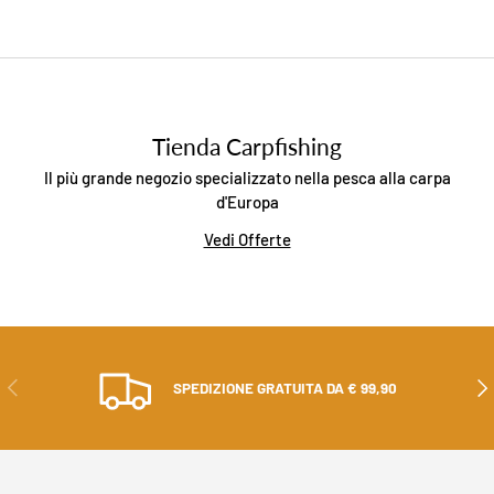
Tienda Carpfishing
Il più grande negozio specializzato nella pesca alla carpa
d'Europa
Vedi Offerte
PRECEDENTE
AVA
SPEDIZIONE GRATUITA DA € 99,90