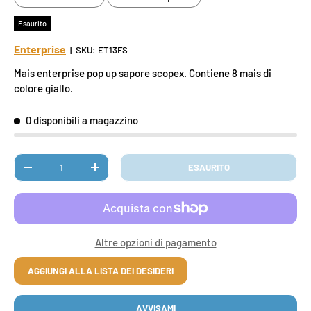
Esaurito
Enterprise
|
SKU:
ET13FS
Mais enterprise pop up sapore scopex. Contiene 8 mais di
colore giallo.
0 disponibili a magazzino
Q.tà
ESAURITO
DIMINUIRE LA QUANTITÀ
AUMENTA LA QUANTITÀ
Altre opzioni di pagamento
AGGIUNGI ALLA LISTA DEI DESIDERI
AVVISAMI