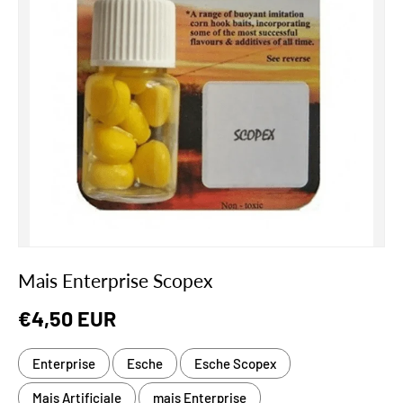
Mais Enterprise Scopex
Prezzo normale
€4,50 EUR
Enterprise
Esche
Esche Scopex
Mais Artificiale
mais Enterprise