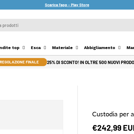
Scarica l'app - Play Store
ndite top
Esca
Materiale
Abbigliamento
Ma
25% DI SCONTO! IN OLTRE 500 NUOVI PRODO
REGOLAZIONE FINALE
Custodia per 
Prezzo di v
€242,99 E