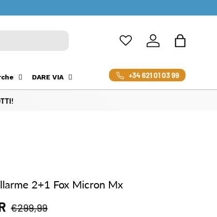
Accedi
Borsa
+34 621 01 03 99
rche
DARE VIA
TTI!
allarme 2+1 Fox Micron Mx
endita
Prezzo normale
UR
€299,99