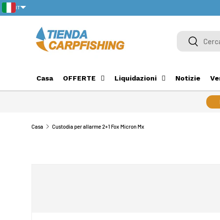
IT
PASSA AI CONTENUTI
PT-PT
Cerca
Cerca
Casa
OFFERTE
Liquidazioni
Notizie
Ve
Casa
Custodia per allarme 2+1 Fox Micron Mx
PASSA ALLE INFORMAZIONI SUL PRODOTTO