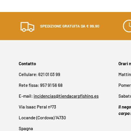
SPEDIZIONE GRATUITA DA € 99,90
Contatto
Orari 
Cellulare: 621 01 03 99
Mattin
Rete fissa: 957 91 56 68
Pomeri
E-mail:
incidencias@tiendacarpfishing.es
Sabato
Via Isaac Peral nº73
Il neg
carpa 
Locande (Cordova) 14730
Spagna