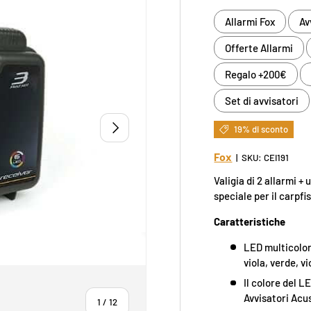
Allarmi Fox
Av
Offerte Allarmi
Regalo +200€
Set di avvisatori
AVANTI
19% di sconto
Fox
|
SKU:
CEI191
Valigia di 2 allarmi 
speciale per il carpfi
Caratteristiche
LED multicolore
viola, verde, vi
Il colore del 
Avvisatori Acus
di
1
/
12