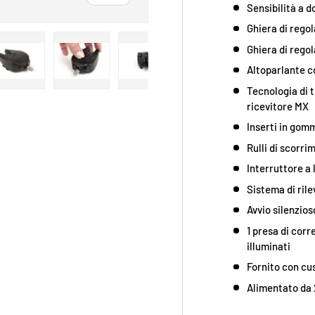
Sensibilità a 
Ghiera di rego
Ghiera di regol
Altoparlante co
Tecnologia di t
 galleria
visualizzazione galleria
agine 4 nella visualizzazione galleria
Carica immagine 5 nella visualizzazione galleria
Carica immagine 6 nella visualizzazione galleria
Carica immagine 7 nella visualizzazio
Carica immagine 8 nell
Carica i
ricevitore MX
Inserti in gom
Rulli di scorri
Interruttore a 
Sistema di ril
Avvio silenzios
1 presa di corr
illuminati
Fornito con cu
Alimentato da 