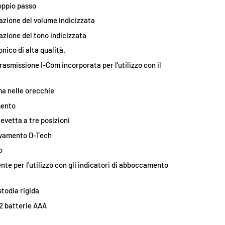
doppio passo
lazione del volume indicizzata
azione del tono indicizzata
nico di alta qualità.
rasmissione I-Com incorporata per l'utilizzo con il
ne galleria
a visualizzazione galleria
mmagine 9 nella visualizzazione galleria
Carica immagine 10 nella visualizzazione galleria
Carica immagine 11 nella visualizzazione galleria
Carica immagine 12 nella visualizza
ma nelle orecchie
mento
levetta a tre posizioni
evamento D-Tech
o
ente per l'utilizzo con gli indicatori di abboccamento
stodia rigida
2 batterie AAA